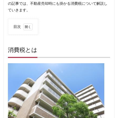
の記事では、不動産売却時にも掛かる消費税について解説し
ていきます。
目次
1
消
費
税
消費税とは
と
は
2
中
古
不
動
産
取
引
の
場
合
の
消
費