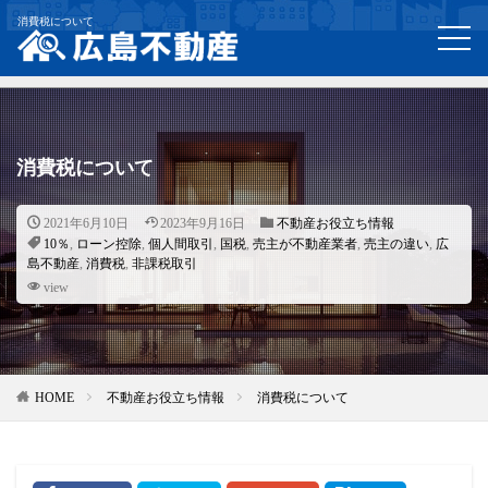
消費税について
消費税について
2021年6月10日
2023年9月16日
不動産お役立ち情報
10％
,
ローン控除
,
個人間取引
,
国税
,
売主が不動産業者
,
売主の違い
,
広
島不動産
,
消費税
,
非課税取引
view
HOME
不動産お役立ち情報
消費税について