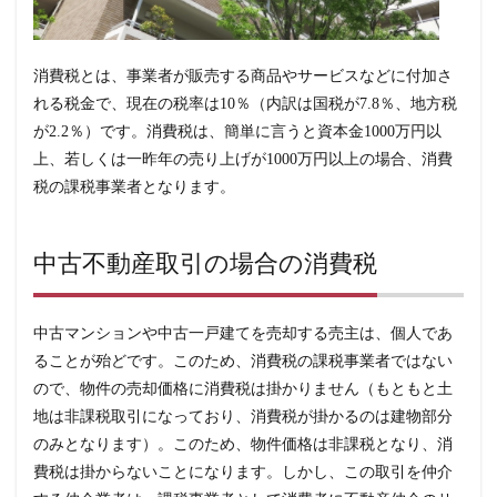
税
3
売
消費税とは、事業者が販売する商品やサービスなどに付加さ
主
れる税金で、現在の税率は10％（内訳は国税が7.8％、地方税
が
不
が2.2％）です。消費税は、簡単に言うと資本金1000万円以
動
上、若しくは一昨年の売り上げが1000万円以上の場合、消費
産
業
税の課税事業者となります。
者
で
あ
っ
中古不動産取引の場合の消費税
た
場
合
中古マンションや中古一戸建てを売却する売主は、個人であ
4
個
ることが殆どです。このため、消費税の課税事業者ではない
人・
ので、物件の売却価格に消費税は掛かりません（もともと土
不動
産業
地は非課税取引になっており、消費税が掛かるのは建物部分
者か
のみとなります）。このため、物件価格は非課税となり、消
ら購
入し
費税は掛からないことになります。しかし、この取引を仲介
た場