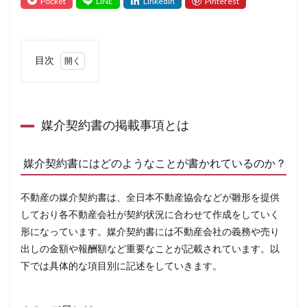
目次
1
媒
介
契
約
媒介契約書の掲載事項とは
書
の
掲
媒介契約書にはどのようなことが書かれているのか？
載
事
項
不動産の媒介契約書は、全日本不動産協会などが雛形を提供
と
は
しており各不動産会社が契約状況に合わせて作成をしていく
1.1
形になっています。媒介契約書には不動産会社の義務や売り
媒介
出しの金額や報酬額など重要なことが記載されています。以
契約
書に
下では具体的な項目別に記述をしていきます。
はど
のよ
うな