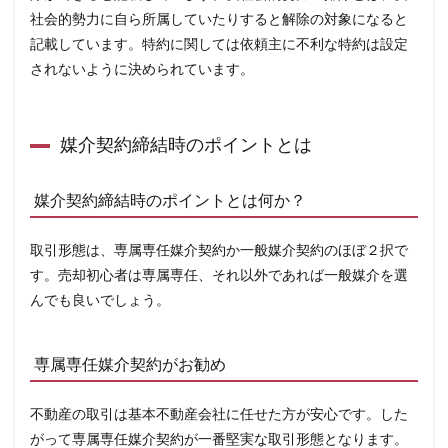
書の
社会的勢力に自ら所属していたりすると解除の対象になると
中身
記載しています。特約に関しては依頼主に不利な特約は設定
をチ
ェッ
されないように決められています。
クす
る
2.5
不動
媒介契約締結時のポイントとは
産会
社の
担当
媒介契約締結時のポイントとは何か？
者は
信頼
をお
取引形態は、専属専任媒介契約か一般媒介契約のほぼ２択で
ける
か
す。売却初心者は専属専任、それ以外であれば一般媒介を選
3
んでも良いでしょう。
媒
介
契
専属専任媒介契約がお勧め
約
と
合
不動産の取引は基本不動産会社に任せた方が安心です。した
わ
せ
がって専属専任媒介契約が一番堅実な取引形態となります。
て