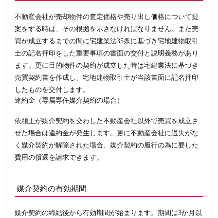
報酬
額
不動産会社が売却物件の査定価格や売り出し価格について提
1.6
案をする時は、その根拠を示さなければなりません。また売
媒介
買が成立するまでの間に宅建業法35条に基づき宅地建物取引
契約
の約
士の記名押印をした重要事項の書面の交付と説明義務があり
款
ます。更に目的物件の契約が成立した時は宅建業法に基づき
2
売買契約書を作成し、宅地建物取引士が当該書面に記名押印
媒
したものを交付します。
介
契
違約金（専属専任媒介契約の場合）
約
締
依頼主が媒介契約を交わした不動産会社以外で売買を成立さ
結
時
せた場合は違約金が発生します。更に不動産会社に過失がな
の
ポ
く媒介契約が解除された場合、媒介契約の履行の為に要した
イ
費用の償還を請求できます。
ン
ト
と
は
媒介契約の有効期間
2.1
媒介
媒介契約の締結後から有効期間が始まります。期間は3か月以
契約