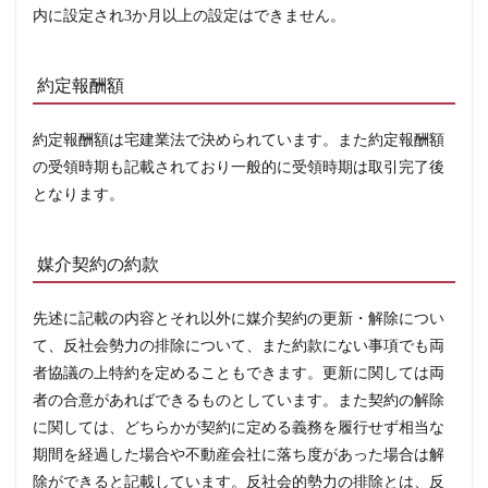
締結
内に設定され3か月以上の設定はできません。
時の
ポイ
ント
とは
約定報酬額
何
か？
約定報酬額は宅建業法で決められています。また約定報酬額
2.2
の受領時期も記載されており一般的に受領時期は取引完了後
専属
専任
となります。
媒介
契約
がお
勧め
媒介契約の約款
2.3
一般
先述に記載の内容とそれ以外に媒介契約の更新・解除につい
媒介
契約
て、反社会勢力の排除について、また約款にない事項でも両
がお
者協議の上特約を定めることもできます。更新に関しては両
勧め
の場
者の合意があればできるものとしています。また契約の解除
合
に関しては、どちらかが契約に定める義務を履行せず相当な
2.4
期間を経過した場合や不動産会社に落ち度があった場合は解
媒介
除ができると記載しています。反社会的勢力の排除とは、反
契約