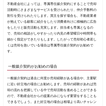
行
不動産会社によっては、専属専任媒介契約にすることで売却
う
活動時にさまざまなサービスを受けられたり、仲介手数料の
手
続
割引を受けられたりします。買主を探す場合も、不動産業者
き
が抱えている顧客に紹介をしたり消費者向けに積極的に広告
と
は
をしたりと販売活動も充実します。担当者も専属となるの
3.1
で、売却の相談がしやすかったり内見の希望曜日や時間帯も
媒介
細かく指定ができたりもします。したがって売却初心者若し
契約
くは売却を急いでいる場合は専属専任媒介契約がお勧めで
と合
わせ
す。
て行
う手
続き
と
一般媒介契約がお勧めの場合
は？
3.2
一般媒介契約は過去に何度か売却経験がある場合や、主要駅
物件
状況
に近い好立地の場合にお勧めします。売却の経験があれば売
等報
却の流れを把握している中で売却活動を進めることができる
告書
とは
ので、不動産会社からの提案のみにならず要望をすることも
できるでしょう。また好立地の場合は相場より高いチャレン
3.3