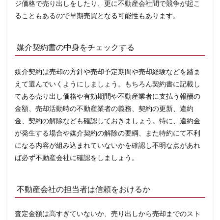
設備
ジ価格で売り出しをしたり、更に不動産会社間で競争が起こ
表と
ることもあるので早期売買となる可能性もあります。
は
3.4
販売
媒介契約書の中身をチェックする
活動
承諾
書の
媒介契約は売却の方針や売却予定期間や売却経験などを踏ま
作成
えて選んでいくようにしましょう。もちろん契約書に記載し
4
ま
てある売り出し価格や有効期間や不動産業者に支払う報酬の
と
金額、売却活動時の不動産業者の義務、契約の更新、違約
め
金、契約の解除なども確認しておきましょう。特に、違約金
が発生する場合や媒介契約の解除の要綱、また特約にて不利
になる内容が組み込まれていないかを確認し不明な点があれ
ば必ず不動産会社に確認をしましょう。
不動産会社の担当者は信頼をおけるか
査定金額は高すぎていないか、売り出しから売却までのスト