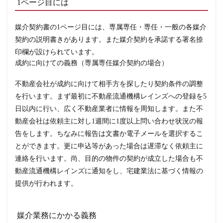
こと
1ページ目には
が書
かれ
てい
媒介契約書の1ページ目には、専属専任・専任・一般の各媒介
るの
契約の説明書きがあります。また媒介契約を承諾する署名捺
か？
印欄が設けられています。
1.2
成約に向けての義務（専属専任媒介契約の場合）
1ペー
ジ目
には
不動産会社が成約に向けて相手方を探したり契約条件の調整
を行います。まず最初に不動産流通機構レインズへの登録を5
1.3
媒介
日以内に行い、広く不動産業者に情報を周知します。また不
業務
動産会社は依頼主に対し1週間に1度以上問い合わせ状況の報
にか
かる
告をします。ちなみに報告は文書か電子メールを選択するこ
義務
とができます。更に申込等があった場合は遅滞なく依頼主に
1.4
連絡を行います。尚、目的の物件の契約が成立した場合も不
媒介
契約
動産流通機構レインズに通知をし、宅建業法に基づく情報の
の有
提供が行われます。
効期
間
1.5
媒介業務にかかる義務
約定