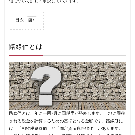
価について詳しく解説していきます。
目次
1
路
線
価
路線価とは
と
は
2
私
道
の
み
に
面
し
て
い
る
路線価とは、年に一回7月に国税庁が発表します。土地に課税
場
合
される税金を計算するための基準となる金額です。路線価に
の
は、「相続税路線価」と「固定資産税路線価」があります。
路
線