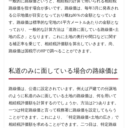
一般的に路線価というと、相続税の計算で用いられる相続税
価
路線価を指す場合が多いです。路線価は、毎年3月に発表され
は
る公示地価が目安となっており概ね80％の金額となっていま
3
路
す。路線価は標準的な宅地の1平方メートルあたりの金額とな
線
っており、一般的な計算方法は「道路に面している路線価×土
価
が
地の広さ」となります。これに土地の奥行や間口などに関す
な
る補正率を乗じて、相続税評価額を算出していきます。尚、
い
土
路線価は国税庁のHPで調べることができます。
地
の
倍
率
私道のみに面している場合の路線価は
方
式
と
は
路線価は、公道に設定されています。例えば戸建ての分譲地
4
のように私道のみに面している土地の路線価は、何を用いて
ま
相続税評価額を計算するのでしょうか。方法は2つあります。
と
め
一つは特定路線価と言って税務署に路線価を設定してもらう
ことができます。これにより、「特定路線価×土地の広さ」で
相続税評価額を求めることができます。二つ目は、特定路線