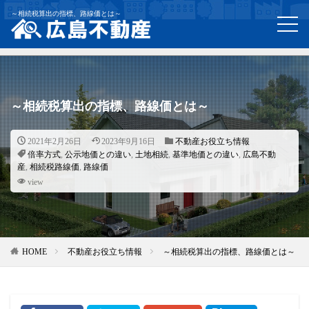
～相続税算出の指標、路線価とは～
～相続税算出の指標、路線価とは～
2021年2月26日
2023年9月16日
不動産お役立ち情報
倍率方式
,
公示地価との違い
,
土地相続
,
基準地価との違い
,
広島不動
産
,
相続税路線価
,
路線価
view
HOME
不動産お役立ち情報
～相続税算出の指標、路線価とは～